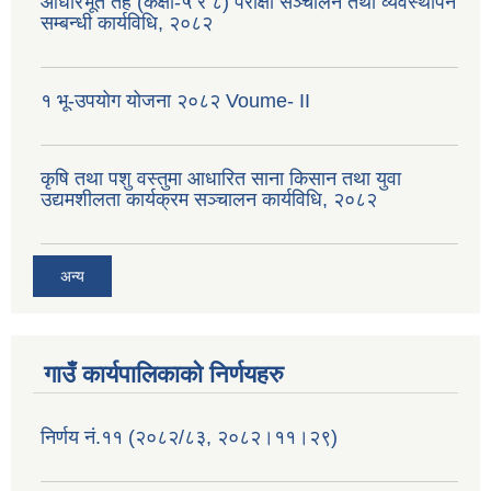
आधारभूत तह (कक्षा-५ र ८) परीक्षा सञ्चालन तथा व्यवस्थापन
सम्बन्धी कार्यविधि, २०८२
१ भू-उपयोग योजना २०८२ Voume- II
कृषि तथा पशु वस्तुमा आधारित साना किसान तथा युवा
उद्यमशीलता कार्यक्रम सञ्चालन कार्यविधि, २०८२
अन्य
गाउँ कार्यपालिकाको निर्णयहरु
निर्णय नं.११ (२०८२/८३, २०८२।११।२९)