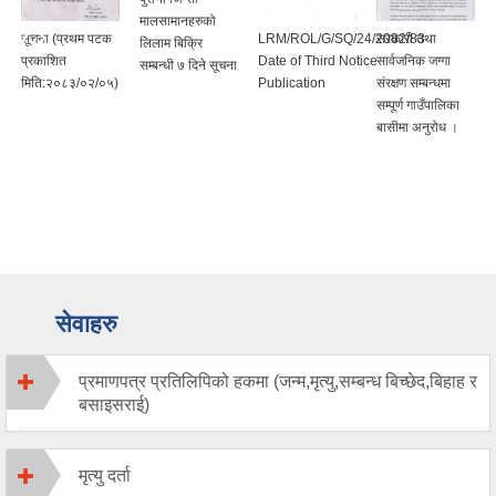
मालसामानहरुको
सूचना (प्रथम पटक
LRM/ROL/G/SQ/24/2082/83
सरकारी तथा
लिलाम बिक्रि
प्रकाशित
Date of Third Notice
सार्वजनिक जग्गा
सम्बन्धी ७ दिने सूचना
मिति:२०८३/०२/०५)
Publication
संरक्षण सम्बन्धमा
सम्पूर्ण गाउँपालिका
बासीमा अनुरोध ।
सेवाहरु
प्रमाणपत्र प्रतिलिपिको हकमा (जन्म,मृत्यु,सम्बन्ध बिच्छेद,बिहाह र
बसाइसराई)
मृत्यु दर्ता