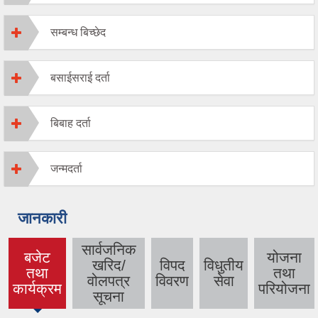
सम्बन्ध बिच्छेद
बसाईसराई दर्ता
बिबाह दर्ता
जन्मदर्ता
जानकारी
सार्वजनिक
बजेट
योजना
खरिद/
विपद
विधुतीय
तथा
तथा
(active
वोलपत्र
विवरण
सेवा
कार्यक्रम
परियोजना
tab)
सूचना