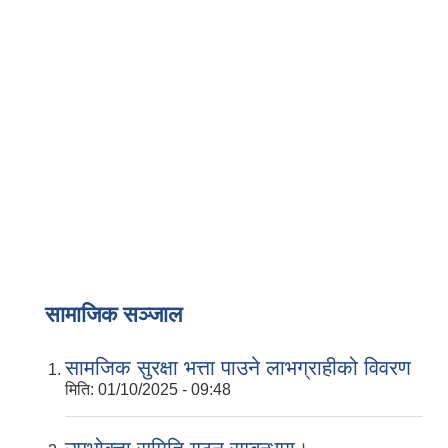
वैदेशिक रोजगार सन्तती छात्रवृत्ति सम्बन्धी नमूना फाराम अनुसूची १ र २
सामाजिक सञ्जाल
सामजिक सुरक्षा भत्ता पाउने लाभग्राहीको विवरण
मिति:
01/10/2025 - 09:48