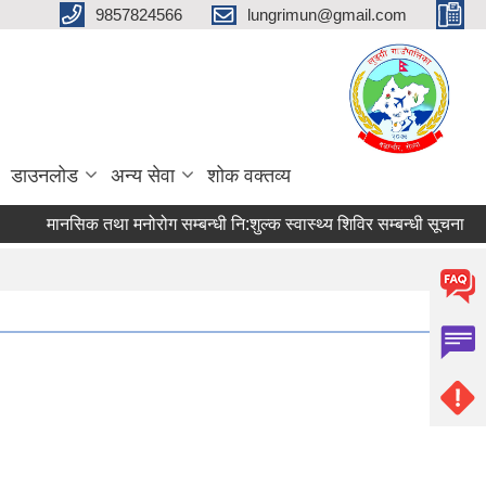
9857824566
lungrimun@gmail.com
डाउनलोड
अन्य सेवा
शोक वक्तव्य
मानसिक तथा मनोरोग सम्बन्धी नि:शुल्क स्वास्थ्य शिविर सम्बन्धी सूचना