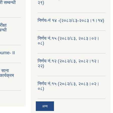
ी सम्बन्धी
२९)
निर्णय-नं १४ -(२०८२/८३-२०८३।१।१४)
क्षा
न्धी
निर्णय नं.१५ (२०८२/८३, २०८३।०२।
०८)
oume- II
निर्णय नं.१२ (२०८२/८३, २०८२।१२।
२२)
त साना
ार्यक्रम
निर्णय नं.१५ (२०८२/८३, २०८३।०२।
०८)
अन्य