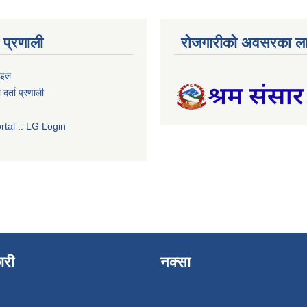
प्रणाली
रोजगारीको अवसरका ला
ाइल
र्ता प्रणाली
tal :: LG Login
ारी
नक्सा