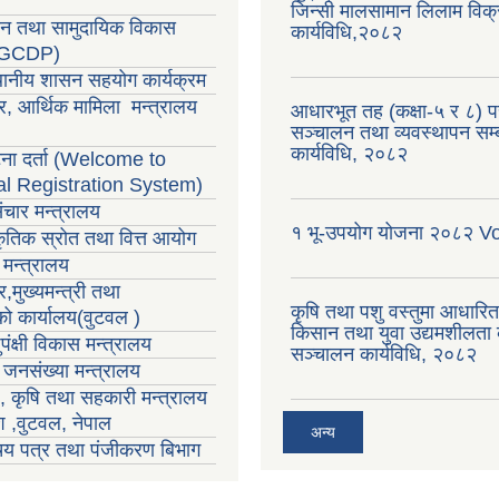
जिन्सी मालसामान लिलाम विक्र
सन तथा सामुदायिक विकास
कार्यविधि,२०८२
LGCDP)
्थानीय शासन सहयोग कार्यक्रम
र, आर्थिक मामिला मन्त्रालय
आधारभूत तह (कक्षा-५ र ८) परी
सञ्चालन तथा व्यवस्थापन सम्ब
कार्यविधि, २०८२
ा दर्ता (Welcome to
al Registration System)
ंचार मन्त्रालय
१ भू-उपयोग योजना २०८२ V
राकृतिक स्रोत तथा वित्त आयोग
मन्त्रालय
,मुख्यमन्त्री तथा
कृषि तथा पशु वस्तुमा आधारि
्को कार्यालय(वुटवल )
किसान तथा युवा उद्यमशीलता क
पंक्षी विकास मन्त्रालय
सञ्चालन कार्यविधि, २०८२
ा जनसंख्या मन्त्रालय
ा , कृषि तथा सहकारी मन्त्रालय
ेश ,वुटवल, नेपाल
अन्य
रिचय पत्र तथा पंजीकरण बिभाग