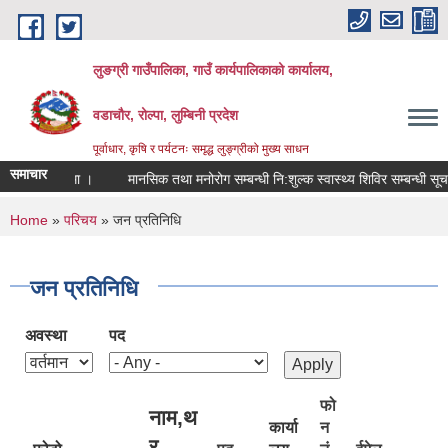
Skip to main content
लुङग्री गाउँपालिका, गाउँ कार्यपालिकाको कार्यालय,
वडाचौर, रोल्पा, लुम्बिनी प्रदेश
पूर्वाधार, कृषि र पर्यटनः समृद्ध लुङ्ग्रीको मुख्य साधन
समाचार
े सम्बन्धमा ।
मानसिक तथा मनोरोग सम्बन्धी नि:शुल्क स्वास्थ्य शिविर सम्बन्धी सूचना
You are here
Home
»
परिचय
» जन प्रतिनिधि
जन प्रतिनिधि
अवस्था
पद
फो
नाम,थ
कार्या
न
र