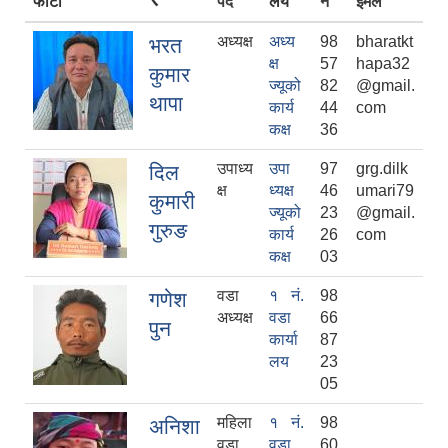
फोटो
पद
लय
नं
ईमेल
अध्यक्ष
अध्य
98
bharatkt
भरत
क्ष
57
hapa32
कुमार
ज्यूको
82
@gmail.
थापा
कार्य
44
com
कक्ष
36
उपाध्य
उपा
97
grg.dilk
दिल
क्ष
ध्यक्ष
46
umari79
कुमारी
ज्यूको
23
@gmail.
गुरुङ
कार्य
26
com
कक्ष
03
वडा
१ नं.
98
गणेश
अध्यक्ष
वडा
66
पुन
कार्या
87
लय
23
05
महिला
१ नं.
98
अनिशा
वडा
वडा
60