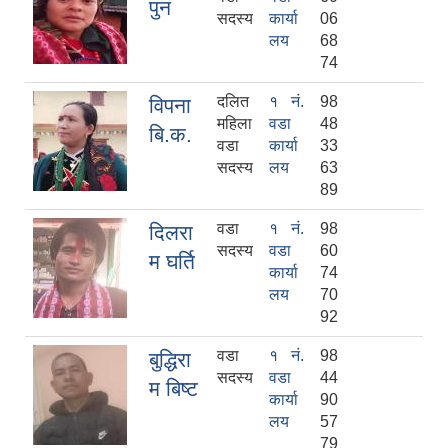
पुन
वैदेशिक रोजगार सन्तती छात्रवृत्ति सम्बन्धी नमूना फाराम अनुसूची १ र २
सदस्य
कार्या
06
लय
68
74
दलित
१ नं.
98
विपना
महिला
वडा
48
बि.क.
वडा
कार्या
33
सदस्य
लय
63
89
वडा
१ नं.
98
दिलरा
सदस्य
वडा
60
म घर्ति
कार्या
74
लय
70
92
वडा
१ नं.
98
बुद्धिरा
सदस्य
वडा
44
म बिष्ट
कार्या
90
लय
57
79