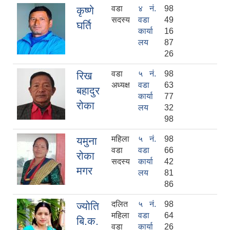
वडा
४ नं.
98
कृष्णे
सदस्य
वडा
49
घर्ति
कार्या
16
लय
87
26
वडा
५ नं.
98
रिख
अध्यक्ष
वडा
63
बहादुर
कार्या
77
रोका
लय
32
98
महिला
५ नं.
98
यमुना
वडा
वडा
66
रोका
सदस्य
कार्या
42
मगर
लय
81
86
दलित
५ नं.
98
ज्योति
महिला
वडा
64
बि.क.
वडा
कार्या
26