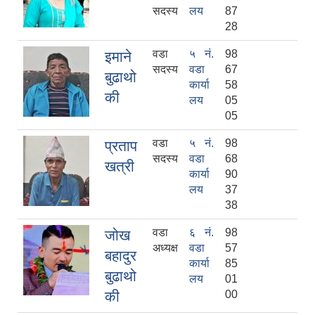
सदस्य
लय
87
28
वडा
५ नं.
98
इमाने
सदस्य
वडा
67
बुढाथो
कार्या
58
की
लय
05
05
वडा
५ नं.
98
प्रताप
सदस्य
वडा
68
खत्री
कार्या
90
लय
37
38
वडा
६ नं.
98
जोख
अध्यक्ष
वडा
57
बहादुर
कार्या
85
बुढाथो
लय
01
की
00