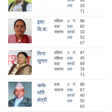
कार्या
96
लय
33
71
महिला
४ नं.
98
इशा
वडा
वडा
62
बि.क.
सदस्य
कार्या
10
लय
52
07
दलित
४ नं.
97
मिना
महिला
वडा
45
सुनार
वडा
कार्या
89
सदस्य
लय
74
71
वडा
४ नं.
98
चम्फे
सदस्य
वडा
67
घर्ति
कार्या
40
क्षेत्री
लय
50
63