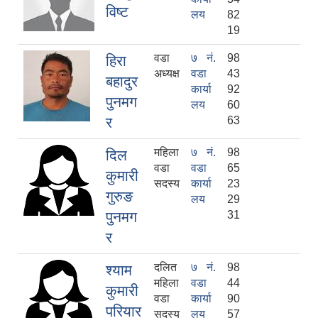
विष्ट
लय
82
19
वडा
७ नं.
98
हिरा
अध्यक्ष
वडा
43
बहादुर
कार्या
92
पुनमग
लय
60
र
63
महिला
७ नं.
98
दिल
वडा
वडा
65
कुमारी
सदस्य
कार्या
23
गुरुङ
लय
29
पुनमग
31
र
दलित
७ नं.
98
श्याम
महिला
वडा
44
कुमारी
वडा
कार्या
90
परियार
सदस्य
लय
57