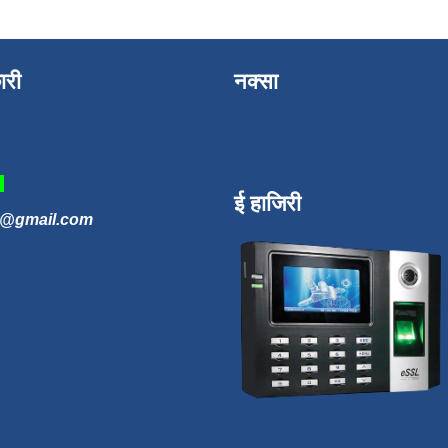
ारी
नक्सा
3
ई हाजिरी
n@gmail.com