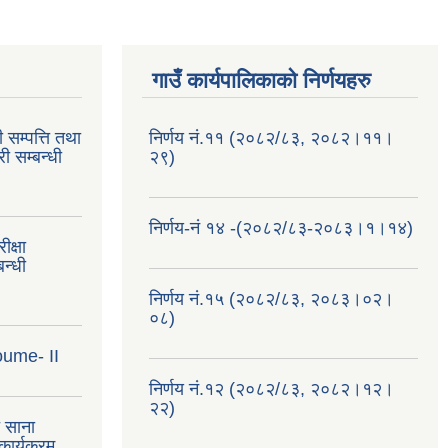
गाउँ कार्यपालिकाको निर्णयहरु
 सम्पत्ति तथा
निर्णय नं.११ (२०८२/८३, २०८२।११।
ी सम्बन्धी
२९)
निर्णय-नं १४ -(२०८२/८३-२०८३।१।१४)
क्षा
न्धी
निर्णय नं.१५ (२०८२/८३, २०८३।०२।
०८)
oume- II
निर्णय नं.१२ (२०८२/८३, २०८२।१२।
२२)
त साना
ार्यक्रम