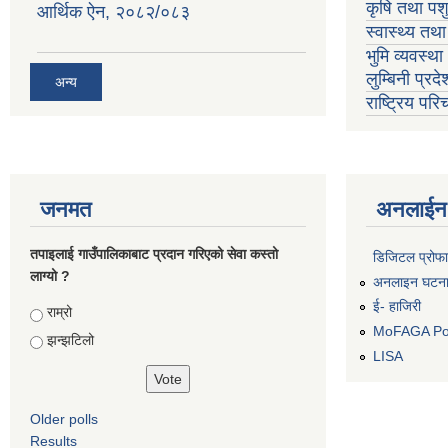
कृषि तथा पशु
आर्थिक ऐन, २०८२/०८३
स्वास्थ्य तथ
भुमि व्यवस्थ
लुम्बिनी प्रद
अन्य
राष्ट्रिय प
जनमत
अनलाईन 
तपाइलाई गाउँपालिकाबाट प्रदान गरिएको सेवा कस्तो
डिजिटल प्रोफ
लाग्यो ?
अनलाइन घटना द
ई- हाजिरी
Choices
राम्रो
MoFAGA Por
झन्झटिलो
LISA
Older polls
Results