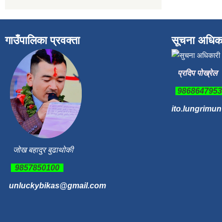
गाउँपालिका प्रवक्ता
सूचना अधिक
प्रदिप पोख्रेल
986864795
ito.lungrimu
जोख बहादुर बुढाथोकी
9857850100
unluckybikas@gmail.com