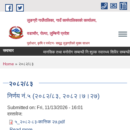
Skip to main content
लुङग्री गाउँपालिका, गाउँ कार्यपालिकाको कार्यालय,
वडाचौर, रोल्पा, लुम्बिनी प्रदेश
पूर्वाधार, कृषि र पर्यटनः समृद्ध लुङ्ग्रीको मुख्य साधन
समाचार
मानसिक तथा मनोरोग सम्बन्धी नि:शुल्क स्वास्थ्य शिविर सम्बन्धी स
You are here
Home
» २०८२/८३
२०८२/८३
निर्णय नं.५ (२०८२/८३, २०८२।७।२७)
Submitted on:
Fri, 11/13/2026 - 16:01
दस्तावेज:
५_२०८२-८३-कात्तिक २७.pdf
Read more
about निर्णय नं.५ (२०८२/८३, २०८२।७।२७)