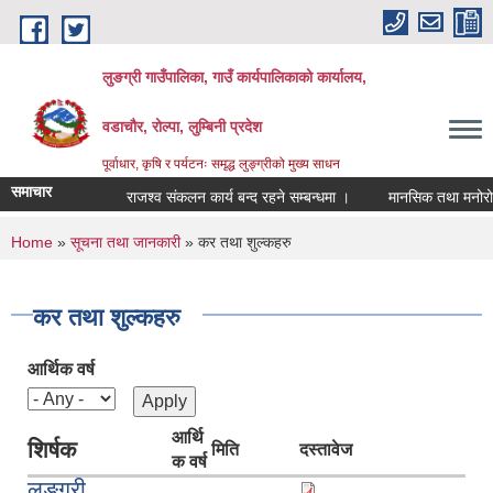
Skip to main content
लुङग्री गाउँपालिका, गाउँ कार्यपालिकाको कार्यालय,
वडाचौर, रोल्पा, लुम्बिनी प्रदेश
पूर्वाधार, कृषि र पर्यटनः समृद्ध लुङ्ग्रीको मुख्य साधन
समाचार
राजश्व संकलन कार्य बन्द रहने सम्बन्धमा ।
मानसिक तथा मनोरोग सम्ब
You are here
Home
»
सूचना तथा जानकारी
» कर तथा शुल्कहरु
कर तथा शुल्कहरु
आर्थिक वर्ष
आर्थि
शिर्षक
मिति
दस्तावेज
क वर्ष
लुङ्ग्री