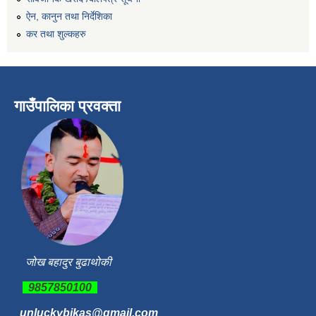
ऐन, कानुन तथा निर्देशिका
कर तथा शुल्कहरु
गाउँपालिका प्रवक्ता
जोख बहादुर बुढाथोकी
9857850100
unluckybikas@gmail.com