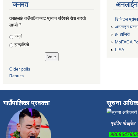
जनमत
अनलाईन 
तपाइलाई गाउँपालिकाबाट प्रदान गरिएको सेवा कस्तो
डिजिटल प्रोफ
लाग्यो ?
अनलाइन घटना द
ई- हाजिरी
Choices
राम्रो
MoFAGA Por
झन्झटिलो
LISA
Older polls
Results
गाउँपालिका प्रवक्ता
सूचना अधिक
प्रदिप पोख्रेल
986864795