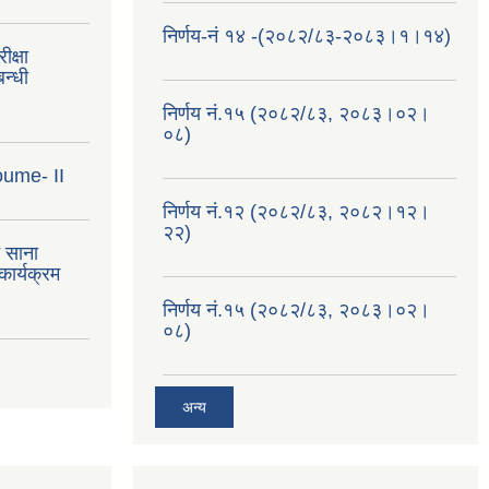
निर्णय-नं १४ -(२०८२/८३-२०८३।१।१४)
क्षा
न्धी
निर्णय नं.१५ (२०८२/८३, २०८३।०२।
०८)
oume- II
निर्णय नं.१२ (२०८२/८३, २०८२।१२।
२२)
त साना
ार्यक्रम
निर्णय नं.१५ (२०८२/८३, २०८३।०२।
०८)
अन्य