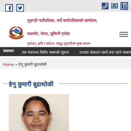
Skip to main content
लुङग्री गाउँपालिका, गाउँ कार्यपालिकाको कार्यालय,
वडाचौर, रोल्पा, लुम्बिनी प्रदेश
पूर्वाधार, कृषि र पर्यटनः समृद्ध लुङ्ग्रीको मुख्य साधन
समाचार
बन्धी नि:शुल्क स्वास्थ्य शिविर सम्बन्धी सूचना
राजश्व संकलन कार्य बन्द रहने सम्बन्धम
You are here
Home
» हेनु कुमारी बुढाथोकी
हेनु कुमारी बुढाथोकी