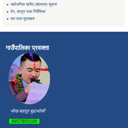
सार्वजनिक खरीद /बोलपत्र सूचना
ऐन, कानुन तथा निर्देशिका
कर तथा शुल्कहरु
गाउँपालिका प्रवक्ता
जोख बहादुर बुढाथोकी
9857850100