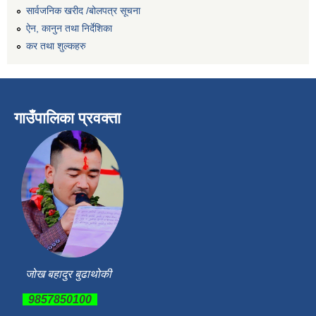
सार्वजनिक खरीद /बोलपत्र सूचना
ऐन, कानुन तथा निर्देशिका
कर तथा शुल्कहरु
गाउँपालिका प्रवक्ता
जोख बहादुर बुढाथोकी
9857850100