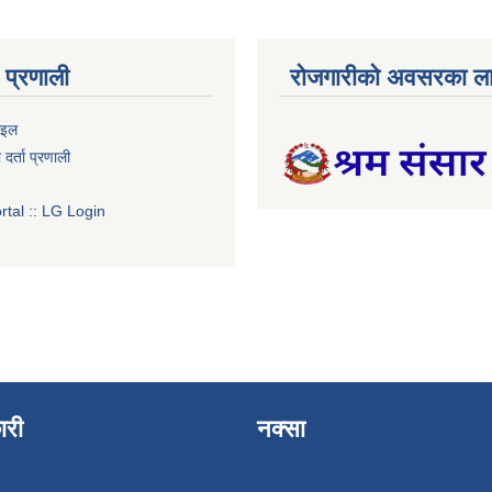
प्रणाली
रोजगारीको अवसरका ला
ाइल
र्ता प्रणाली
tal :: LG Login
ारी
नक्सा