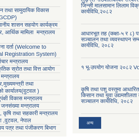
जिन्सी मालसामान लिलाम विक्र
सन तथा सामुदायिक विकास
कार्यविधि,२०८२
LGCDP)
्थानीय शासन सहयोग कार्यक्रम
र, आर्थिक मामिला मन्त्रालय
आधारभूत तह (कक्षा-५ र ८) परी
सञ्चालन तथा व्यवस्थापन सम्ब
कार्यविधि, २०८२
ा दर्ता (Welcome to
al Registration System)
ंचार मन्त्रालय
१ भू-उपयोग योजना २०८२ V
राकृतिक स्रोत तथा वित्त आयोग
मन्त्रालय
,मुख्यमन्त्री तथा
कृषि तथा पशु वस्तुमा आधारि
्को कार्यालय(वुटवल )
किसान तथा युवा उद्यमशीलता क
पंक्षी विकास मन्त्रालय
सञ्चालन कार्यविधि, २०८२
ा जनसंख्या मन्त्रालय
ा , कृषि तथा सहकारी मन्त्रालय
ेश ,वुटवल, नेपाल
अन्य
रिचय पत्र तथा पंजीकरण बिभाग