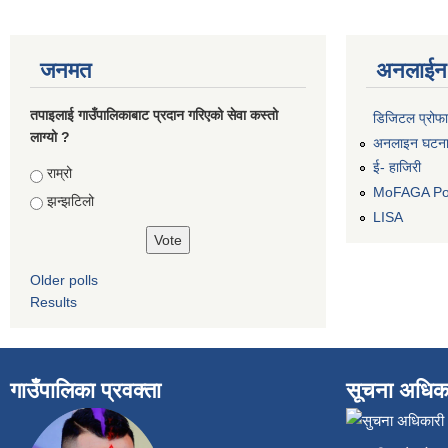
जनमत
अनलाईन 
तपाइलाई गाउँपालिकाबाट प्रदान गरिएको सेवा कस्तो
डिजिटल प्रोफ
लाग्यो ?
अनलाइन घटना द
ई- हाजिरी
Choices
राम्रो
MoFAGA Por
झन्झटिलो
LISA
Older polls
Results
गाउँपालिका प्रवक्ता
सूचना अधिक