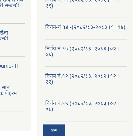
ी सम्बन्धी
२९)
निर्णय-नं १४ -(२०८२/८३-२०८३।१।१४)
क्षा
न्धी
निर्णय नं.१५ (२०८२/८३, २०८३।०२।
०८)
oume- II
निर्णय नं.१२ (२०८२/८३, २०८२।१२।
२२)
त साना
ार्यक्रम
निर्णय नं.१५ (२०८२/८३, २०८३।०२।
०८)
अन्य