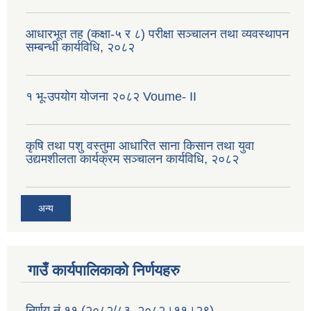
आधारभूत तह (कक्षा-५ र ८) परीक्षा सञ्चालन तथा व्यवस्थापन
सम्बन्धी कार्यविधि, २०८२
१ भू-उपयोग योजना २०८२ Voume- II
कृषि तथा पशु वस्तुमा आधारित साना किसान तथा युवा
उद्यमशीलता कार्यक्रम सञ्चालन कार्यविधि, २०८२
अन्य
गाउँ कार्यपालिकाको निर्णयहरु
निर्णय नं.११ (२०८२/८३, २०८२।११।२९)