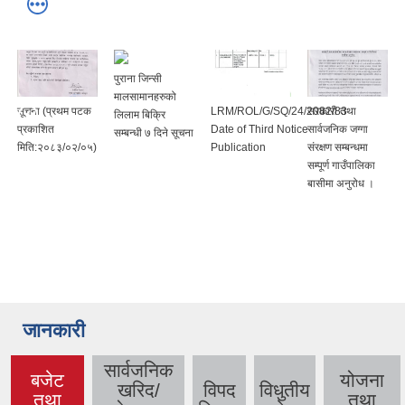
पुराना जिन्सी
मालसामानहरुको
सूचना (प्रथम पटक
LRM/ROL/G/SQ/24/2082/83
सरकारी तथा
लिलाम बिक्रि
प्रकाशित
Date of Third Notice
सार्वजनिक जग्गा
सम्बन्धी ७ दिने सूचना
मिति:२०८३/०२/०५)
Publication
संरक्षण सम्बन्धमा
सम्पूर्ण गाउँपालिका
बासीमा अनुरोध ।
जानकारी
सार्वजनिक
बजेट
योजना
खरिद/
विपद
विधुतीय
तथा
तथा