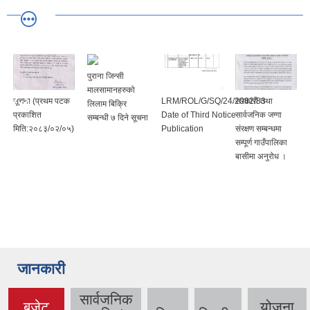
पुराना जिन्सी
मालसामानहरुको
म पटक
LRM/ROL/G/SQ/24/2082/83
सरकारी तथा
मुल्य पारदर्शिता
लिलाम बिक्रि
Date of Third Notice
सार्वजनिक जग्गा
सम्बन्धी सूचना
सम्बन्धी ७ दिने सूचना
०२/०५)
Publication
संरक्षण सम्बन्धमा
सम्पूर्ण गाउँपालिका
बासीमा अनुरोध ।
जानकारी
सार्वजनिक
बजेट
योजना