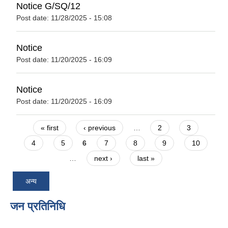
Notice G/SQ/12
Post date:
11/28/2025 - 15:08
Notice
Post date:
11/20/2025 - 16:09
Notice
Post date:
11/20/2025 - 16:09
Pages
« first
‹ previous
…
2
3
4
5
6
7
8
9
10
…
next ›
last »
अन्य
जन प्रतिनिधि